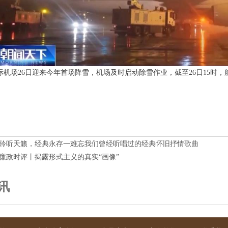
际机场26日迎来今年首场降雪，机场及时启动除雪作业，截至26日15时
聆听天籁，经典永存一难忘我们曾经听唱过的经典怀旧抒情歌曲
廉政时评丨揭露形式主义的真实“画像”
讯