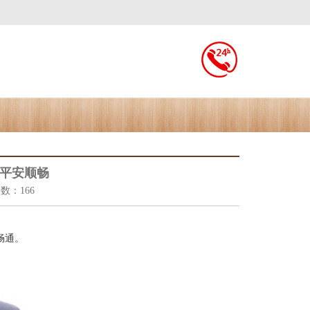
运平安顺畅
次数：166
畅通。