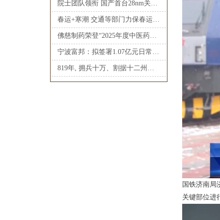
院士团队领衔 国产首台28nm关键尺寸电子束量测量产设备出机
春运+寒潮 交通等部门力保春运平安顺畅
佛慈制药荣登“2025年度中医药企业新媒体影响力十强”
宁波富邦：拟签署1.07亿元日常关联交易合同
819年, 拥兵十万、割据十二州的淄青节度使李师道
国铁济南局
关键部位进