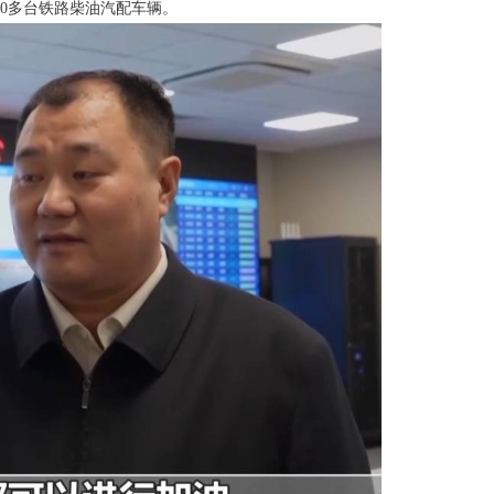
0多台铁路柴油汽配车辆。