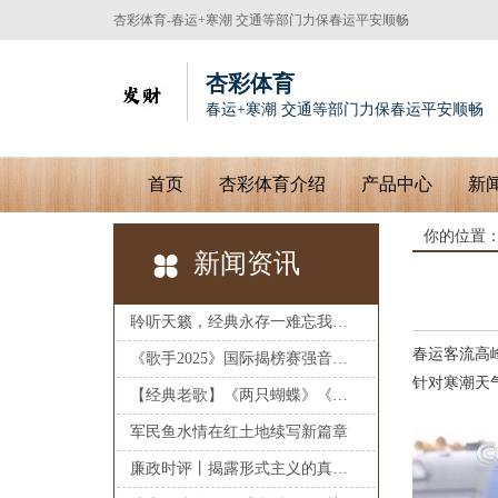
杏彩体育-春运+寒潮 交通等部门力保春运平安顺畅
杏彩体育
春运+寒潮 交通等部门力保春运平安顺畅
首页
杏彩体育介绍
产品中心
新
你的位置
新闻资讯
聆听天籁，经典永存一难忘我们曾经听唱过的经典怀旧抒情歌曲
春运客流高
《歌手2025》国际揭榜赛强音来袭，李佳薇艾莉西亚惊艳亮相
针对寒潮天
【经典老歌】《两只蝴蝶》《心雨》《涛声依旧》《窗外》《晚秋》《梦里水乡》
军民鱼水情在红土地续写新篇章
廉政时评丨揭露形式主义的真实“画像”